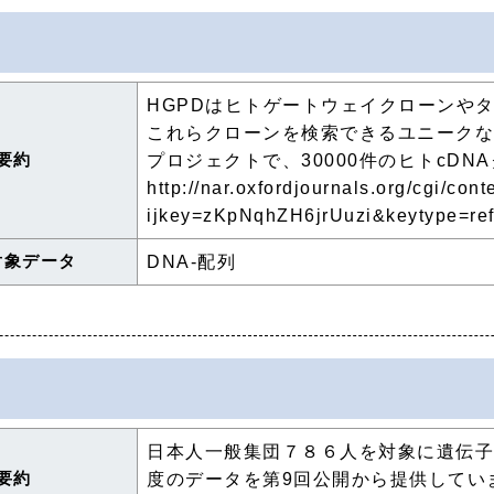
HGPDはヒトゲートウェイクローンや
これらクローンを検索できるユニークなデ
要約
プロジェクトで、30000件のヒトcD
http://nar.oxfordjournals.org/cgi/con
ijkey=zKpNqhZH6jrUuzi&keytype=re
対象データ
DNA-配列
日本人一般集団７８６人を対象に遺伝
要約
度のデータを第9回公開から提供してい