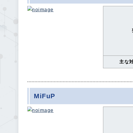
主な
MiFuP