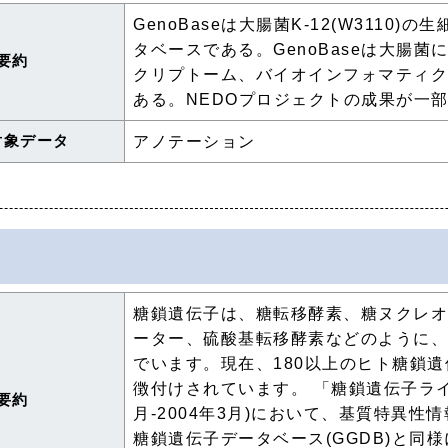
GenoBaseは大腸菌K-12(W311
タベースである。GenoBaseは大腸
要約
クリプトーム、バイオインフォマティ
ある。NEDOプロジェクトの成果が一
対象データ
アノテーション
糖鎖遺伝子は、糖転移酵素、糖ヌクレ
ーター、硫酸基転移酵素などのように
でいます。現在、180以上のヒト糖鎖
徴付けされています。 「糖鎖遺伝子ライ
要約
月-2004年3月)において、基質特異
糖鎖遺伝子データベース(GGDB)と同