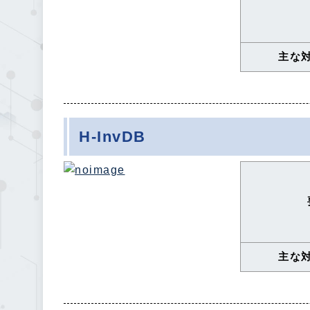
主な
H-InvDB
主な