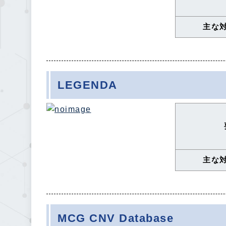
主な
LEGENDA
主な
MCG CNV Database