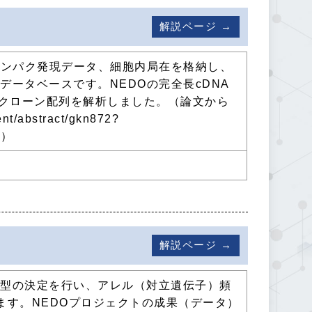
解説ページ →
タンパク発現データ、細胞内局在を格納し、
ータベースです。NEDOの完全長cDNA
NAクローン配列を解析しました。（論文から
tent/abstract/gkn872?
f）
解説ページ →
子型の決定を行い、アレル（対立遺伝子）頻
ます。NEDOプロジェクトの成果（データ）