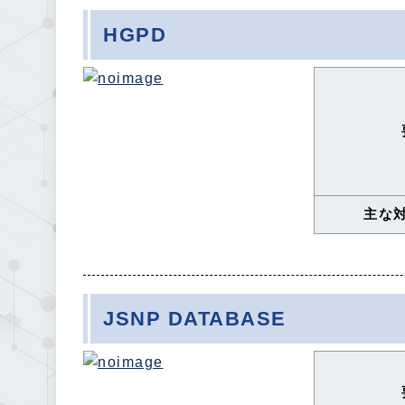
HGPD
主な
JSNP DATABASE