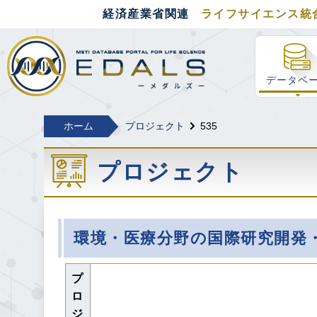
経済産業省関連
ライフサイエンス統
経済産業省関連 ラ
データベ
ホーム
プロジェクト
535
プロジェクト
環境・医療分野の国際研究開発
プ
ロ
ジ