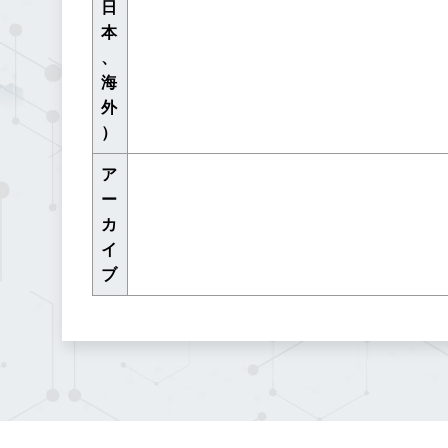
日
本
、
海
外
）
ア
ー
カ
イ
ブ