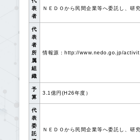
代
表
ＮＥＤＯから民間企業等へ委託し、研
者
代
表
者
所
情報源：http://www.nedo.go.jp/activi
属
組
織
予
3.1億円(H26年度）
算
代
表
委
ＮＥＤＯから民間企業等へ委託し、研
託