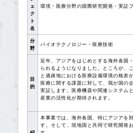
ェ
環境・医療分野の国際研究開発・実証
ク
ト
名
分
バイオテクノロジー・医療技術
野
近年、アジアをはじめとする海外各国
られるようになりました。ところが、
と過疎地における医療設備環境の格差
目
医療に関する課題に対して、我が国の
的
実証します。医療機器や関連システム
産業の活性化が期待されます。
本事業では、海外各国、特にアジアを
す。そして、現地国と共同で研究開発
紹
す。