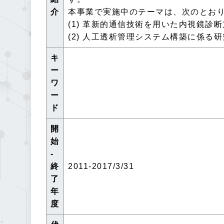
介
本事業で実施中のテーマは、次のとお
(1) 革新的通信技術を用いた内視鏡診
(2) 人工透析管理システム構築に係る
キ
ー
ワ
ー
ド
開
始
-
終
2011-2017/3/31
了
年
度