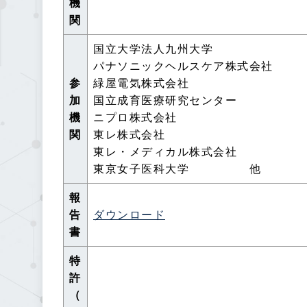
機
関
国立大学法人九州大学
パナソニックヘルスケア株式会社
参
緑屋電気株式会社
加
国立成育医療研究センター
機
ニプロ株式会社
関
東レ株式会社
東レ・メディカル株式会社
東京女子医科大学 他
報
告
ダウンロード
書
特
許
（