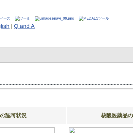
lish
|
Q and A
の認可状況
核酸医薬品の